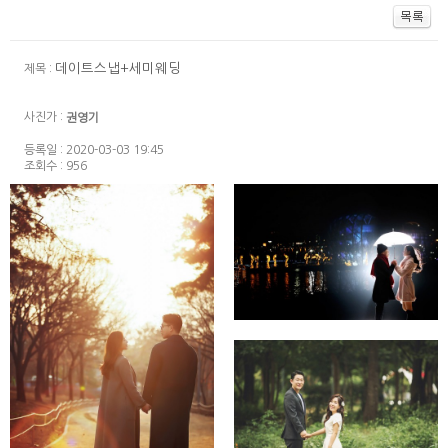
데이트스냅+세미웨딩
제목 :
사진가 :
권영기
등록일 : 2020-03-03 19:45
조회수 : 956
데이트스냅+세미웨딩
세미웨딩+데이트스냅~^^
★세미웨딩촬영
+서울숲데이트스냅~★